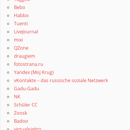
Bebo
Habbo
Tuenti
LiveJournal
mixi
QZone
draugiem
fotostrana.ru
Yandex (Moj Krug)
vKontakte – das russische soziale Netzwerk
Gadu-Gadu
NK
Schüler CC
Zoosk
Badoo
virtualnights