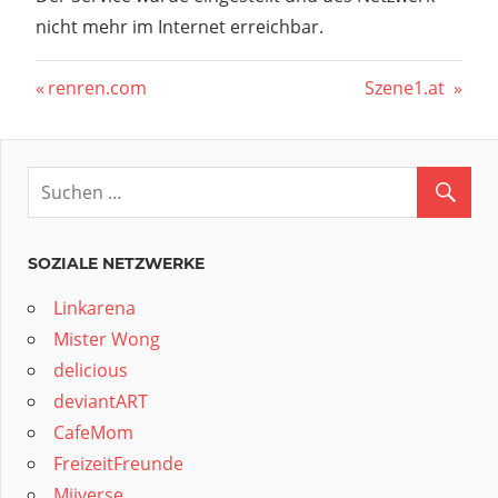
nicht mehr im Internet erreichbar.
Beitragsnavigation
Vorheriger
Nächster
renren.com
Szene1.at
Beitrag:
Beitrag:
SOZIALE NETZWERKE
Linkarena
Mister Wong
delicious
deviantART
CafeMom
FreizeitFreunde
Miiverse