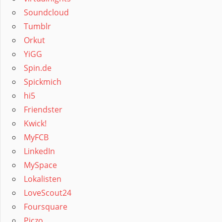
Soundcloud
Tumblr
Orkut
YiGG
Spin.de
Spickmich
hi5
Friendster
Kwick!
MyFCB
LinkedIn
MySpace
Lokalisten
LoveScout24
Foursquare
Piczo