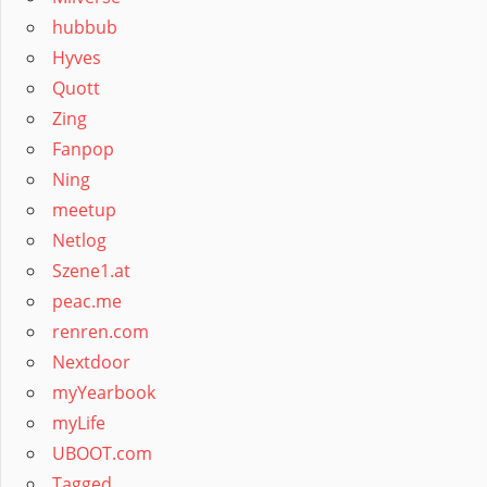
hubbub
Hyves
Quott
Zing
Fanpop
Ning
meetup
Netlog
Szene1.at
peac.me
renren.com
Nextdoor
myYearbook
myLife
UBOOT.com
Tagged