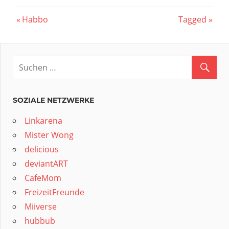
Beitragsnavigation
Vorheriger
Nächster
Habbo
Tagged
Beitrag:
Beitrag:
SOZIALE NETZWERKE
Linkarena
Mister Wong
delicious
deviantART
CafeMom
FreizeitFreunde
Miiverse
hubbub