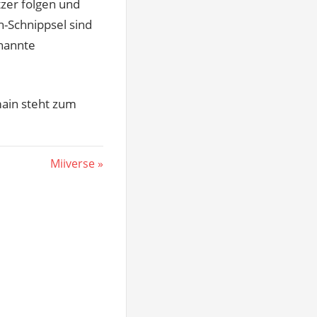
zer folgen und
h-Schnippsel sind
enannte
main steht zum
Nächster
Miiverse
Beitrag: