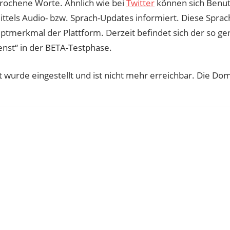
rochene Worte. Ähnlich wie bei
Twitter
können sich Benut
ttels Audio- bzw. Sprach-Updates informiert. Diese Sprac
ptmerkmal der Plattform. Derzeit befindet sich der so g
enst“ in der BETA-Testphase.
t wurde eingestellt und ist nicht mehr erreichbar. Die Do
agsnavigation
er