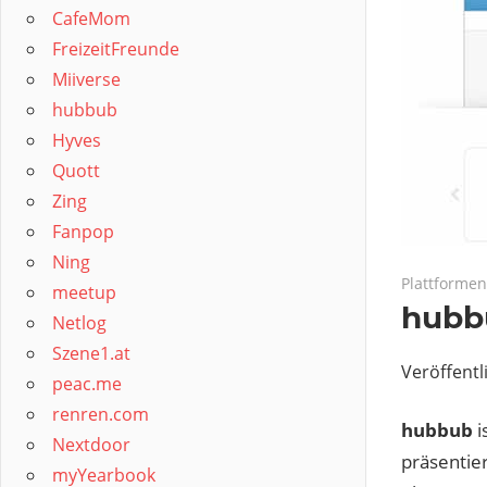
CafeMom
FreizeitFreunde
Miiverse
hubbub
Hyves
Quott
Zing
Fanpop
Ning
November 2
Plattformen
meetup
hub
Netlog
Szene1.at
Veröffentl
peac.me
renren.com
hubbub
i
Nextdoor
präsentie
myYearbook