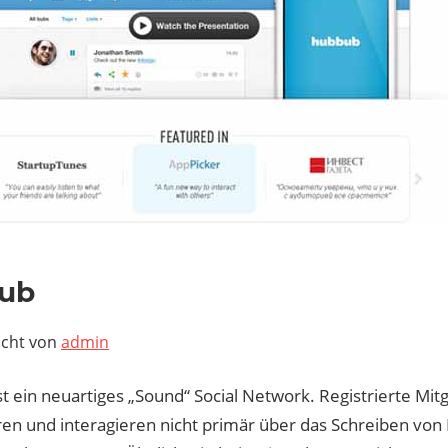
2, 2019
bub
icht von
admin
st ein neuartiges „Sound“ Social Network. Registrierte Mitg
ren und interagieren nicht primär über das Schreiben von 