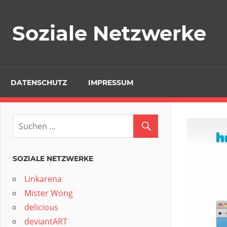
Zum
Inhalt
Soziale Netzwerke
springen
DATENSCHUTZ
IMPRESSUM
SOZIALE NETZWERKE
Linkarena
Mister Wong
delicious
deviantART