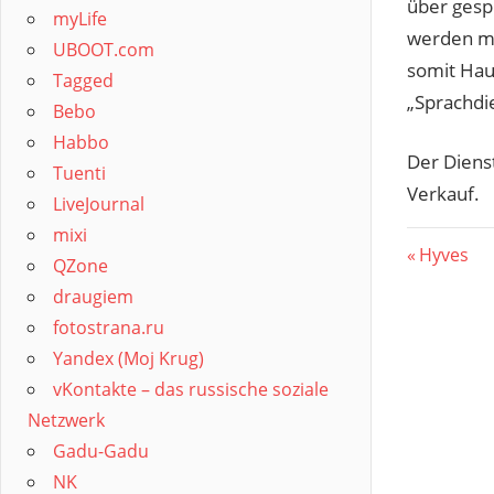
über gesp
myLife
werden mi
UBOOT.com
somit Hau
Tagged
„Sprachdi
Bebo
Habbo
Der Diens
Tuenti
Verkauf.
LiveJournal
mixi
Beitr
Vorherig
Hyves
QZone
Beitrag:
draugiem
fotostrana.ru
Yandex (Moj Krug)
vKontakte – das russische soziale
Netzwerk
Gadu-Gadu
NK