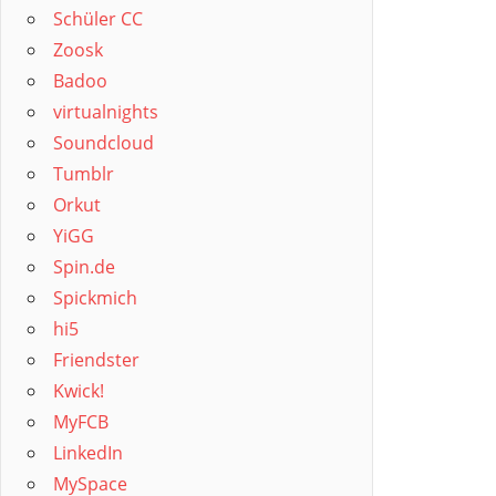
Schüler CC
Zoosk
Badoo
virtualnights
Soundcloud
Tumblr
Orkut
YiGG
Spin.de
Spickmich
hi5
Friendster
Kwick!
MyFCB
LinkedIn
MySpace